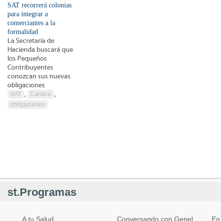
SAT recorrerá colonias
para integrar a
comerciantes a la
formalidad
La Secretaría de
Hacienda buscará que
los Pequeños
Contribuyentes
conozcan sus nuevas
obligaciones
SAT
,
Canaco
,
obligaciones
st.Programas
A tu Salud
Conversando con Genel
En