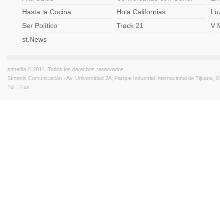
Hasta la Cocina
Hola Californias
Lu
Ser Político
Track 21
V 
st.News
stmedia © 2014. Todos los derechos reservados.
Síntesis Comunicación - Av. Universidad 2A, Parque Industrial Internacional de Tijuana,
Tel. | Fax