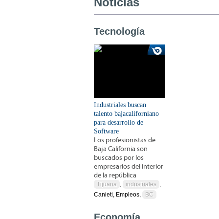
Noticias
Tecnología
Industriales buscan
talento bajacaliforniano
para desarrollo de
Software
Los profesionistas de
Baja California son
buscados por los
empresarios del interior
de la república
Tijuana
,
industriales
,
Canieti, Empleos,
BC
Economía