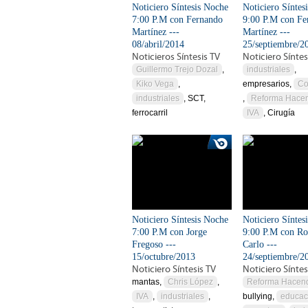
Noticiero Síntesis Noche
Noticiero Síntes
7:00 P.M con Fernando
9:00 P.M con Fe
Martínez ---
Martínez ---
08/abril/2014
25/septiembre/2
Noticieros Síntesis TV
Noticiero Síntes
Guillermo Trejo Dozal
,
industriales
,
Kiko Vega
,
empresarios,
Co
industriales
, SCT,
,
Reforma Hacen
ferrocarril
IVA
, Cirugía
Noticiero Síntesis Noche
Noticiero Síntes
7:00 P.M con Jorge
9:00 P.M con Ro
Fregoso ---
Carlo ---
15/octubre/2013
24/septiembre/2
Noticiero Síntesis TV
Noticiero Síntes
mantas,
Chris López
,
Reforma Hacend
IVA
,
industriales
,
bullying,
educac