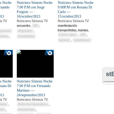
is Noche
Noticiero Síntesis Noche
Noticiero Síntesis Noche
rnando
7:00 P.M con Jorge
9:00P.M con Roxana Di
Fregoso ---
Carlo ---
013
16/octubre/2013
15/octubre/2013
is TV
Noticiero Síntesis TV
Noticiero Síntesis TV
secuestro,
IVA
,
manifestación
transportistas, mantas,
parmex
Migración
,
Chris López
,
IVA
,
daria
,
industriales
turismo
,
industriales
st
is Noche
Noticiero Síntesis Noche
xana Di
7:00 P.M con Fernando
Martínez ---
013
24/septiembre/2013
is TV
Noticiero Síntesis TV
aria
,
Reforma Hacendaria
,
ión
,
industriales
,