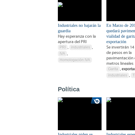
Industriales no bajarán la
En Marzo de 20
guardia
quedará pavimen
Hay esperanza con la
vialidad de garit
apertura del PRI
exportación
Se invertirán 14
PRI
,
industriales
,
de pesos en la
IVA
,
pavimentación 
Homologación IVA
metros lineales
Garita
, exporta
industriales
,
T
Política
Industriales piden se
Industriales espe