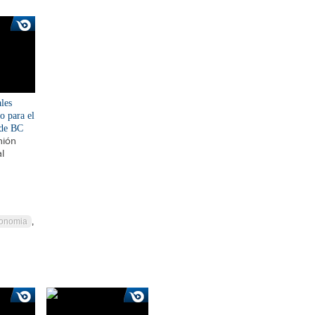
ales
o para el
 de BC
unión
al
onomia
,