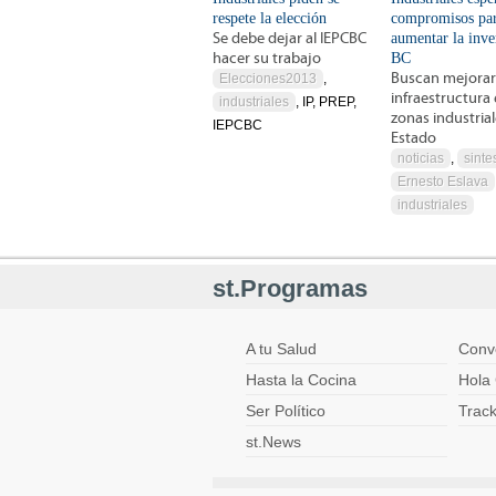
respete la elección
compromisos pa
Se debe dejar al IEPCBC
aumentar la inve
hacer su trabajo
BC
Buscan mejorar
Elecciones2013
,
infraestructura 
industriales
, IP, PREP,
zonas industrial
IEPCBC
Estado
noticias
,
sintes
Ernesto Eslava
industriales
st.Programas
A tu Salud
Conv
Hasta la Cocina
Hola 
Ser Político
Trac
st.News