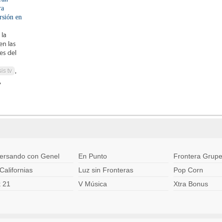
ra
rsión en
 la
en las
es del
is tv
,
,
ersando con Genel
En Punto
Frontera Grupe
Californias
Luz sin Fronteras
Pop Corn
k 21
V Música
Xtra Bonus