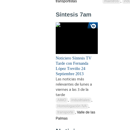
transportistas
maestros
,
indu
Síntesis 7am
Noticiero Síntesis TV
Tarde con Fernanda
López Treviño 24
Septiembre 2013
Las noticias más
relevantes de lunes a
viernes a las 3 de la
tarde
AIMO
,
industriales
,
Homologación IVA
,
transporte
, Valle de las
Palmas