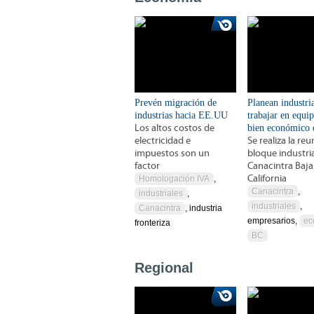
Prevén migración de
Planean industri
industrias hacia EE.UU
trabajar en equip
Los altos costos de
bien económico
electricidad e
Se realiza la re
impuestos son un
bloque industri
factor
Canacintra Baja
California
Homologación IVA
,
Canacintra
,
industriales
,
industriales
,
Canacintra
, industria
empresarios,
ec
fronteriza
BC
Regional