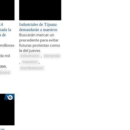
14
Industriales de Tijuana
tada la
demandarán a maestros
a de
Buscarán marcar un
precedente para evitar
 millones
futuras protestas como
la del jueves
de mil
industriales
,
demanda
,
maestros
,
cion,
manifestacion
ijuana
ran