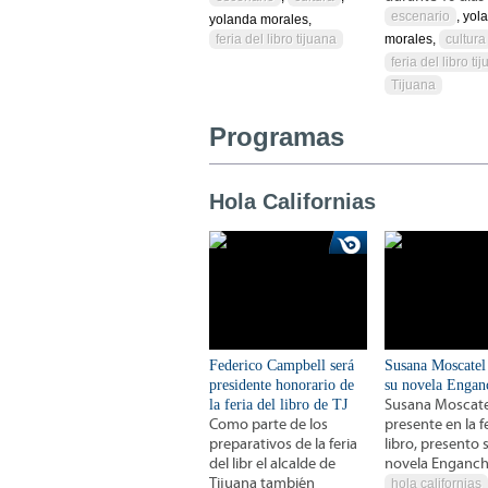
escenario
, yol
yolanda morales,
feria del libro tijuana
morales,
cultura
feria del libro ti
Tijuana
Programas
Hola Californias
Federico Campbell será
Susana Moscatel
presidente honorario de
su novela Engan
la feria del libro de TJ
Susana Moscate
Como parte de los
presente en la fe
preparativos de la feria
libro, presento
del libr el alcalde de
novela Enganc
Tijuana también
hola californias