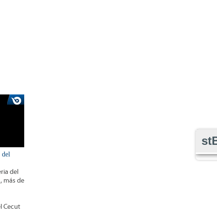
st
 del
ria del
a, más de
el Cecut