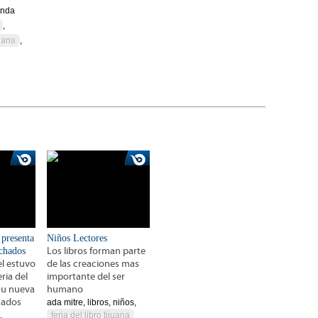
anda
,
juana
,
 presenta
Niños Lectores
chados
Los libros forman parte
l estuvo
de las creaciones mas
ria del
importante del ser
 su nueva
humano
hados
ada mitre, libros, niños,
,
feria del libro tijuana