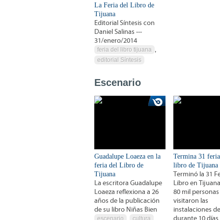
La Feria del Libro de
Tijuana
Editorial Síntesis con
Daniel Salinas ---
31/enero/2014
feria del libro tijuana
,
editorial Síntesis
Escenario
Guadalupe Loaeza en la
Termina 31 feria
feria del Libro de
libro de Tijuana
Tijuana
Terminó la 31 Fe
La escritora Guadalupe
Libro en Tijuan
Loaeza reflexiona a 26
80 mil personas
años de la publicación
visitaron las
de su libro Niñas Bien
instalaciones d
durante 10 días
escenario
,
cultura
,