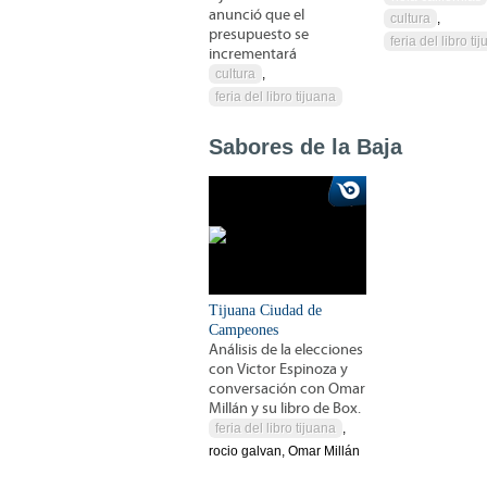
anunció que el
cultura
,
presupuesto se
feria del libro ti
incrementará
cultura
,
feria del libro tijuana
Sabores de la Baja
Tijuana Ciudad de
Campeones
Análisis de la elecciones
con Victor Espinoza y
conversación con Omar
Millán y su libro de Box.
feria del libro tijuana
,
rocio galvan, Omar Millán