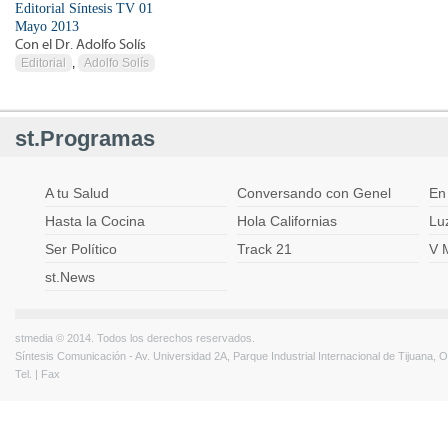
Editorial Síntesis TV 01
Mayo 2013
Con el Dr. Adolfo Solís
Editorial
,
Adolfo Solís
st.Programas
A tu Salud
Conversando con Genel
En
Hasta la Cocina
Hola Californias
Lu
Ser Político
Track 21
V 
st.News
stmedia © 2014. Todos los derechos reservados.
Síntesis Comunicación - Av. Universidad 2A, Parque Industrial Internacional de Tijuana,
Tel. | Fax