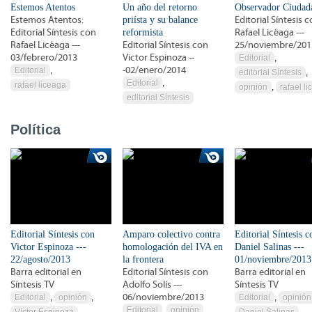
Estemos Atentos
Un año del retorno
Observador Ciudad
Estemos Atentos:
priísta y su balance
Editorial Síntesis 
Editorial Síntesis con
reformista
Rafael Licéaga ---
Rafael Licéaga ---
Editorial Síntesis con
25/noviembre/201
03/febrero/2013
Victor Espinoza --
Editorial
,
-02/enero/2014
Editorial
,
editorial Síntesis
,
Editorial
,
rafael liceaga
opinión
,
rafael l
editorial Síntesis
Política
Editorial Síntesis con
Amparo colectivo contra
Editorial Síntesis c
Victor Espinoza ---
homologación del IVA en
Daniel Salinas ---
22/agosto/2013
la frontera
01/noviembre/2013
Barra editorial en
Editorial Síntesis con
Barra editorial en
Síntesis TV
Adolfo Solís ---
Síntesis TV
06/noviembre/2013
Editorial
,
opinión
,
Editorial
,
opinión
Editorial
,
opinión
,
Víctor Espinoza
Daniel Salinas