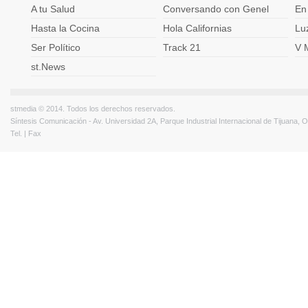
A tu Salud
Conversando con Genel
En
Hasta la Cocina
Hola Californias
Lu
Ser Político
Track 21
V 
st.News
stmedia © 2014. Todos los derechos reservados.
Síntesis Comunicación - Av. Universidad 2A, Parque Industrial Internacional de Tijuana,
Tel. | Fax