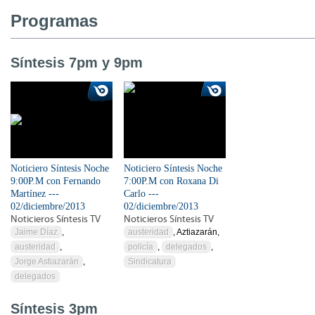
Programas
Síntesis 7pm y 9pm
Noticiero Síntesis Noche
Noticiero Síntesis Noche
9:00P.M con Fernando
7:00P.M con Roxana Di
Martínez ---
Carlo ---
02/diciembre/2013
02/diciembre/2013
Noticieros Síntesis TV
Noticieros Síntesis TV
Jaime Díaz
,
austeridad
, Aztiazarán,
austeridad
,
policía
,
delegados
,
Jorge Astiazarán
,
Sindicatura
delegados
Síntesis 3pm