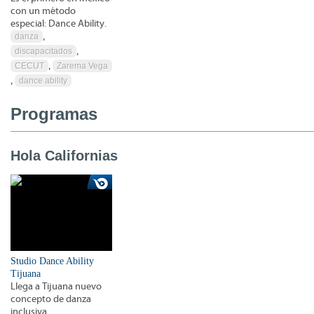
con un método
especial: Dance Ability.
danza
,
discapacitados
,
CECUT
,
Zarema Vega
,
dance ability
Programas
Hola Californias
Studio Dance Ability
Tijuana
Llega a Tijuana nuevo
concepto de danza
inclusiva