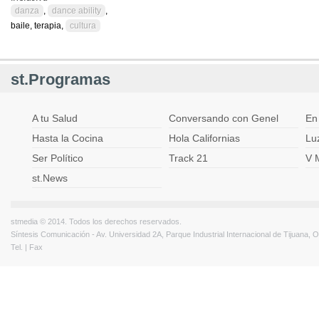
danza
,
dance ability
,
baile, terapia,
cultura
st.Programas
A tu Salud
Conversando con Genel
En
Hasta la Cocina
Hola Californias
Lu
Ser Político
Track 21
V 
st.News
stmedia © 2014. Todos los derechos reservados.
Síntesis Comunicación - Av. Universidad 2A, Parque Industrial Internacional de Tijuana,
Tel. | Fax