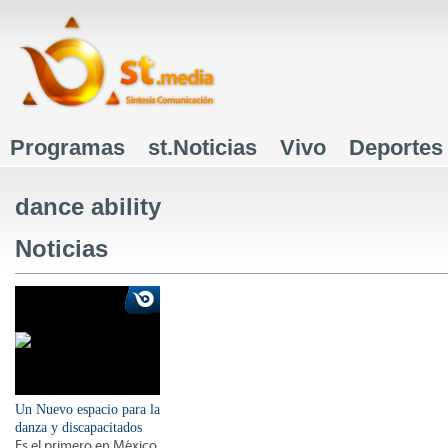
J
Programas
st.Noticias
Vivo
Deportes
Menú principal
dance ability
Noticias
Un Nuevo espacio para la
danza y discapacitados
Es el primero en México