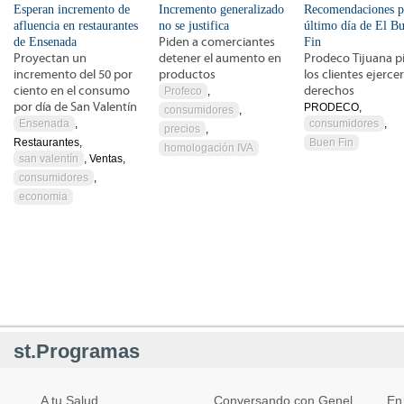
Esperan incremento de
Incremento generalizado
Recomendaciones p
afluencia en restaurantes
no se justifica
último día de El B
de Ensenada
Piden a comerciantes
Fin
Proyectan un
detener el aumento en
Prodeco Tijuana p
incremento del 50 por
productos
los clientes ejerce
ciento en el consumo
derechos
Profeco
,
por día de San Valentín
PRODECO,
consumidores
,
Ensenada
,
consumidores
,
precios
,
Restaurantes,
Buen Fin
homologación IVA
san valentín
, Ventas,
consumidores
,
economia
st.Programas
A tu Salud
Conversando con Genel
En