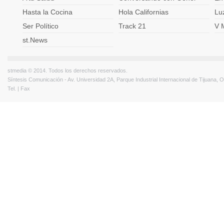
Hasta la Cocina
Hola Californias
Lu
Ser Político
Track 21
V 
st.News
stmedia © 2014. Todos los derechos reservados.
Síntesis Comunicación - Av. Universidad 2A, Parque Industrial Internacional de Tijuana,
Tel. | Fax