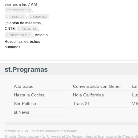
viernes a las 7 AM
manifestacion
,
burócratas
,
comercios
, plantón de maestros,
CNTE,
educación
,
protección civil
, Antonio
Rosquillas, derechos
humanos
st.Programas
A tu Salud
Conversando con Genel
En
Hasta la Cocina
Hola Californias
Lu
Ser Político
Track 21
V 
st.News
stmedia © 2014. Todos los derechos reservados.
Síntesis Comunicación - Av. Universidad 2A, Parque Industrial Internacional de Tijuana,