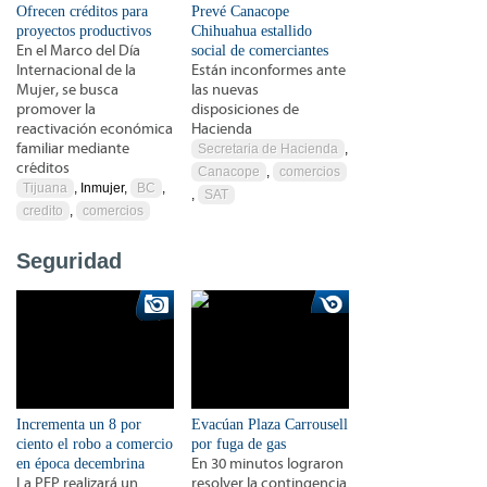
Ofrecen créditos para
Prevé Canacope
proyectos productivos
Chihuahua estallido
En el Marco del Día
social de comerciantes
Internacional de la
Están inconformes ante
Mujer, se busca
las nuevas
promover la
disposiciones de
reactivación económica
Hacienda
familiar mediante
Secretaria de Hacienda
,
créditos
Canacope
,
comercios
Tijuana
, Inmujer,
BC
,
,
SAT
credito
,
comercios
Seguridad
Incrementa un 8 por
Evacúan Plaza Carrousell
ciento el robo a comercio
por fuga de gas
en época decembrina
En 30 minutos lograron
La PEP realizará un
resolver la contingencia