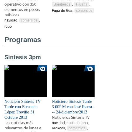
operativo con 350
Bomberos
,
Tijuana
,
elementos en plazas
Fuga de Gas,
comercios
públicas
navidad,
comercios
,
robo
Programas
Síntesis 3pm
Noticiero Síntesis TV
Noticiero Síntesis Tarde
Tarde con Fernanda
3:00P.M con José Ibarra -
López Treviño 31
-- 24/diciembre/2013
Octubre 2013
Noticieros Síntesis TV
Las noticias más
navidad, noche buena,
relevantes de lunes a
Krokodil,
comercios
,