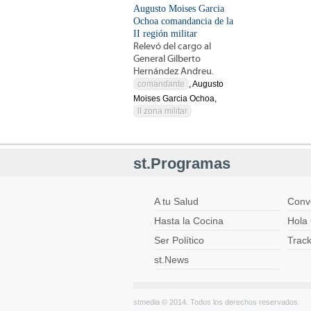
Augusto Moises Garcia
Ochoa comandancia de la
II región militar
Relevó del cargo al
General Gilberto
Hernández Andreu.
comandante
, Augusto
Moises Garcia Ochoa,
II zona militar
st.Programas
A tu Salud
Conv
Hasta la Cocina
Hola 
Ser Político
Trac
st.News
stmedia © 2014. Todos los derechos reservados.