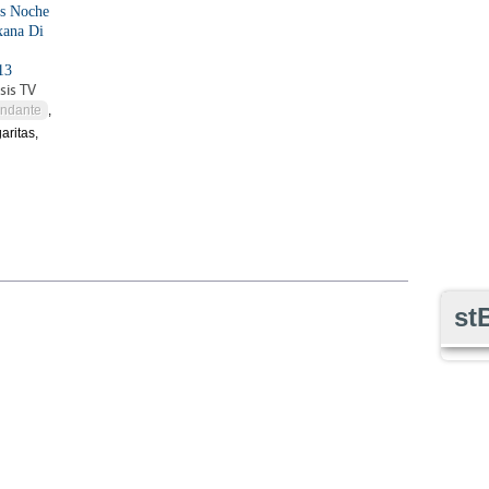
is Noche
xana Di
13
sis TV
ndante
,
garitas,
st