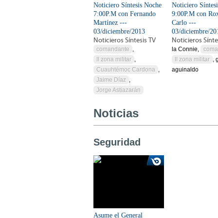
Noticiero Síntesis Noche
Noticiero Síntes
7:00P.M con Fernando
9:00P.M con Ro
Martínez ---
Carlo ---
03/diciembre/2013
03/diciembre/20
Noticieros Síntesis TV
Noticieros Sínte
comandante
,
la Connie,
coma
II zona militar
,
II zona militar
, 
Cuauhtémoc Cardona
,
aguinaldo
Jaime Díaz
,
Jorge Astiazarán
Noticias
Seguridad
Asume el General