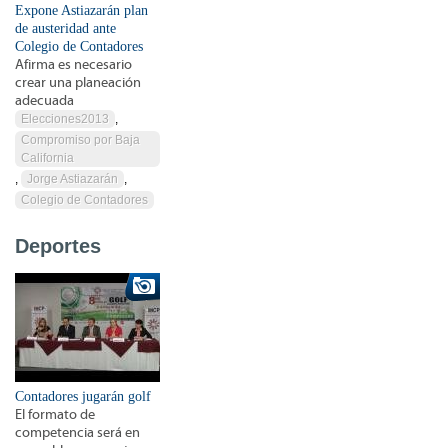
Expone Astiazarán plan
de austeridad ante
Colegio de Contadores
Afirma es necesario
crear una planeación
adecuada
Elecciones2013
,
Compromiso por Baja
California
,
Jorge Astiazarán
,
Colegio de Contadores
Deportes
Contadores jugarán golf
El formato de
competencia será en