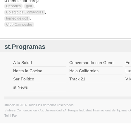
scramble por pareja
Deportes
,
golf
,
Colegio de Contadores
,
torneo de golf
,
Club Campestre
st.Programas
A tu Salud
Conversando con Genel
En
Hasta la Cocina
Hola Californias
Lu
Ser Político
Track 21
V 
st.News
stmedia © 2014. Todos los derechos reservados.
Síntesis Comunicación - Av. Universidad 2A, Parque Industrial Internacional de Tijuana,
Tel. | Fax