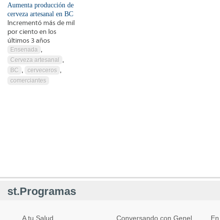
Aumenta producción de
cerveza artesanal en BC
Incrementó más de mil
por ciento en los
últimos 3 años
Ensenada
,
Cerveza artesanal
,
BC
,
cerveceros
,
comerciantes
st.Programas
A tu Salud
Conversando con Genel
En