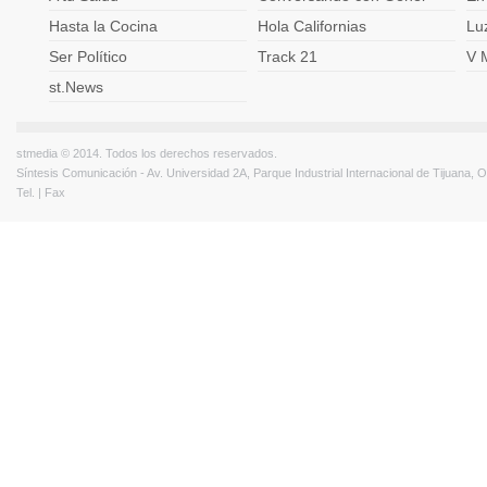
Hasta la Cocina
Hola Californias
Lu
Ser Político
Track 21
V 
st.News
stmedia © 2014. Todos los derechos reservados.
Síntesis Comunicación - Av. Universidad 2A, Parque Industrial Internacional de Tijuana,
Tel. | Fax