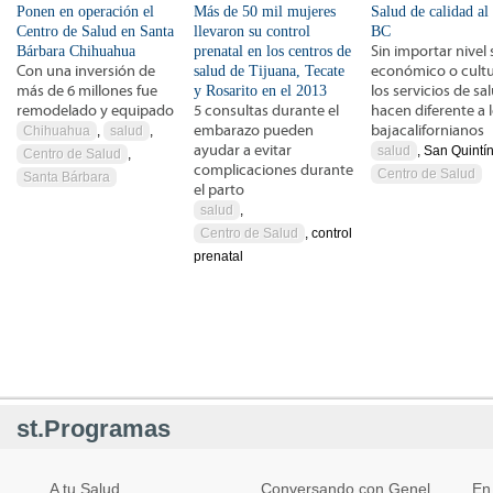
Ponen en operación el
Más de 50 mil mujeres
Salud de calidad al
Centro de Salud en Santa
llevaron su control
BC
Bárbara Chihuahua
prenatal en los centros de
Sin importar nivel 
Con una inversión de
salud de Tijuana, Tecate
económico o cultu
más de 6 millones fue
y Rosarito en el 2013
los servicios de sa
remodelado y equipado
5 consultas durante el
hacen diferente a 
embarazo pueden
bajacalifornianos
Chihuahua
,
salud
,
ayudar a evitar
salud
, San Quintín
Centro de Salud
,
complicaciones durante
Centro de Salud
Santa Bárbara
el parto
salud
,
Centro de Salud
, control
prenatal
st.Programas
A tu Salud
Conversando con Genel
En