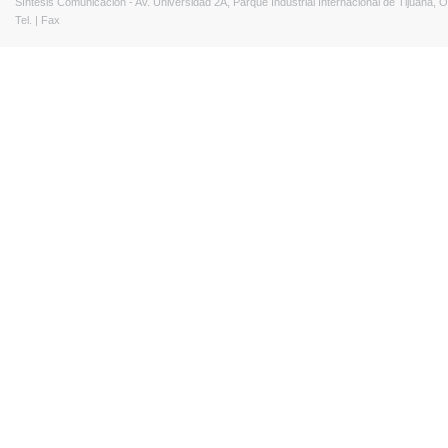
Síntesis Comunicación - Av. Universidad 2A, Parque Industrial Internacional de Tijuana,
Tel. | Fax