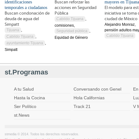
identificaciones
Buscan reforzar las
mayores en Tijuana
temporales a ciudadanos
acciones en Seguridad
El modelo para est
Buscan condonación de
Pública
iniciativa se toma 
deuda de agua del
ciudad de México
Cabildo Tijuana
,
Simpatt
Alejandro Monraz,
comisiones,
Tijuana
,
pensión adultos may
Seguridad pública
,
Cabildo Tijuana
Cabildo Tijuana
,
Equidad de Género
ayuntamiento Tijuana
,
Simpatt
st.Programas
A tu Salud
Conversando con Genel
En
Hasta la Cocina
Hola Californias
Lu
Ser Político
Track 21
V 
st.News
stmedia © 2014. Todos los derechos reservados.