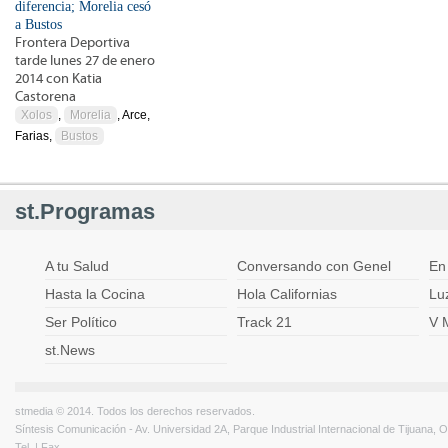
diferencia; Morelia cesó
a Bustos
Frontera Deportiva
tarde lunes 27 de enero
2014 con Katia
Castorena
Xolos
,
Morelia
, Arce,
Farias,
Bustos
st.Programas
A tu Salud
Conversando con Genel
En
Hasta la Cocina
Hola Californias
Lu
Ser Político
Track 21
V 
st.News
stmedia © 2014. Todos los derechos reservados.
Síntesis Comunicación - Av. Universidad 2A, Parque Industrial Internacional de Tijuana,
Tel. | Fax