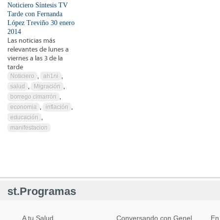
Noticiero Síntesis TV
Tarde con Fernanda
López Treviño 30 enero
2014
Las noticias más
relevantes de lunes a
viernes a las 3 de la
tarde
Noticiero
,
ah1ni
,
salud
,
Migración
,
borrego cimarrón
,
economia
,
inflación
,
educación
,
manifestacion
st.Programas
A tu Salud
Conversando con Genel
En