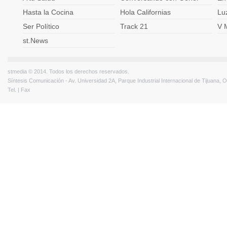
Hasta la Cocina
Hola Californias
Lu
Ser Político
Track 21
V 
st.News
stmedia © 2014. Todos los derechos reservados.
Síntesis Comunicación - Av. Universidad 2A, Parque Industrial Internacional de Tijuana,
Tel. | Fax