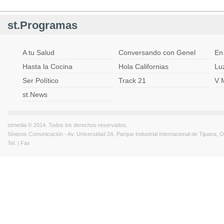
st.Programas
A tu Salud
Conversando con Genel
En
Hasta la Cocina
Hola Californias
Lu
Ser Político
Track 21
V 
st.News
stmedia © 2014. Todos los derechos reservados.
Síntesis Comunicación - Av. Universidad 2A, Parque Industrial Internacional de Tijuana,
Tel. | Fax