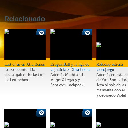
Relacionado
Last of us en Xtra Bonus
Dragon Ball y la liga de
Robocop estrena
Lanzan contenido
la justicia en Xtra Bonus
videojuego
descargable The last of
Además Might and
Además en esta ed
us: Left behind
Magic X Legacy y
de Xtra Bonus Jor
Bentley’s Hackpack
lleva al país de las
maravillas con el
videojuego Violet