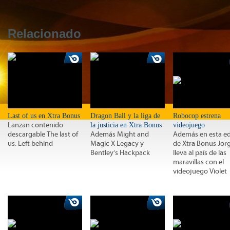
Relacionado
Last of us en Xtra Bonus
Dragon Ball y la liga de
Robocop estrena
Lanzan contenido
la justicia en Xtra Bonus
videojuego
descargable The last of
Además Might and
Además en esta ed
us: Left behind
Magic X Legacy y
de Xtra Bonus Jor
Bentley’s Hackpack
lleva al país de las
maravillas con el
videojuego Violet