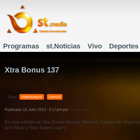
J
Programas
st.Noticias
Vivo
Deportes
Menú principal
Xtra Bonus 137
Tags:
videojuegos
comics
Publicado
10 Julio 2013 - 5:17pm
por
Anonymous
En esta edición de Xtra Bonus Dinasty Warriors, Comics de Super
and Wario y New Super Luigi U