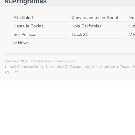
st.Programas
A tu Salud
Conversando con Genel
En
Hasta la Cocina
Hola Californias
Lu
Ser Político
Track 21
V 
st.News
stmedia © 2014. Todos los derechos reservados.
Síntesis Comunicación - Av. Universidad 2A, Parque Industrial Internacional de Tijuana,
Tel. | Fax