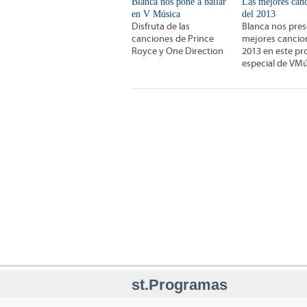
Blanca nos pone a bailar
Las mejores can
en V Música
del 2013
Disfruta de las
Blanca nos pres
canciones de Prince
mejores cancio
Royce y One Direction
2013 en este p
especial de VMú
st.Programas