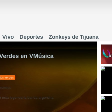
Jump to navigation
Vivo
Deportes
Zonkeys de Tijuana
 Verdes en VMúsica
tos verdes
nymous
e esta legendaria banda argentina