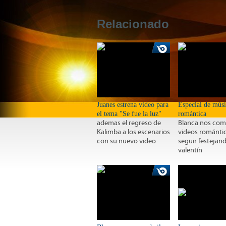
Relacionado
Juanes estrena video para
Especial de mús
el tema "Se fue la luz"
romántica
ademas el regreso de
Blanca nos com
Kalimba a los escenarios
videos románti
con su nuevo video
seguir festejan
valentín