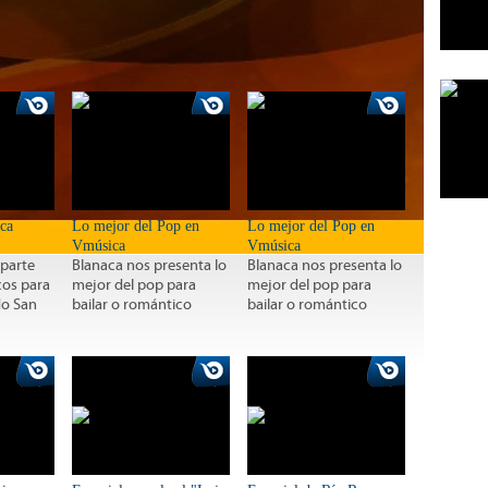
ica
Lo mejor del Pop en
Lo mejor del Pop en
Vmúsica
Vmúsica
parte
Blanaca nos presenta lo
Blanaca nos presenta lo
cos para
mejor del pop para
mejor del pop para
do San
bailar o romántico
bailar o romántico