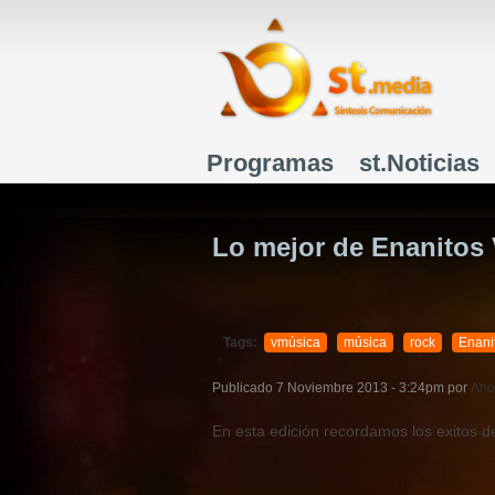
Programas
st.Noticias
Menú principal
Lo mejor de Enanitos
Tags:
vmúsica
música
rock
Enani
Publicado
7 Noviembre 2013 - 3:24pm
por
Ano
En esta edición recordamos los exitos d