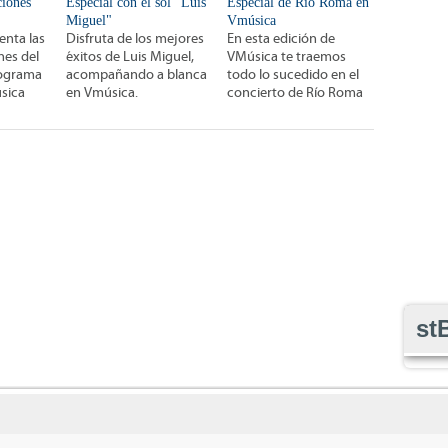
ciones
Especial con el sol "Luis
Especial de Río Roma en
Miguel"
Vmúsica
enta las
Disfruta de los mejores
En esta edición de
nes del
éxitos de Luis Miguel,
VMúsica te traemos
rograma
acompañando a blanca
todo lo sucedido en el
sica
en Vmúsica.
concierto de Río Roma
st