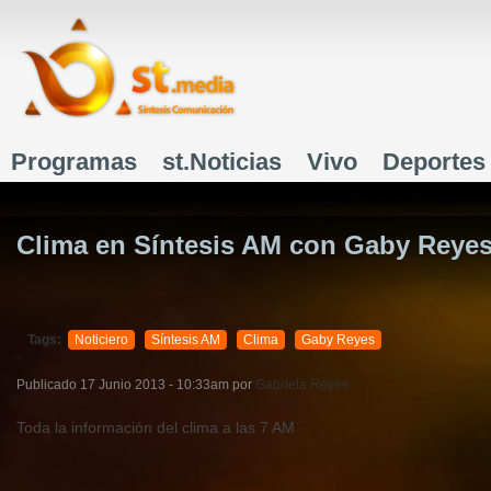
J
Programas
st.Noticias
Vivo
Deportes
Menú principal
Clima en Síntesis AM con Gaby Reyes
Tags:
Noticiero
Síntesis AM
Clima
Gaby Reyes
Publicado
17 Junio 2013 - 10:33am
por
Gabriela Reyes
Toda la información del clima a las 7 AM