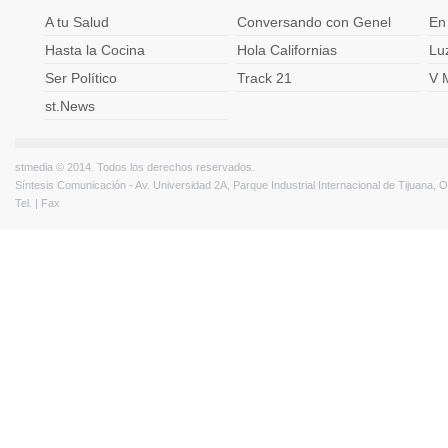
A tu Salud
Conversando con Genel
En
Hasta la Cocina
Hola Californias
Lu
Ser Político
Track 21
V 
st.News
stmedia © 2014. Todos los derechos reservados.
Síntesis Comunicación - Av. Universidad 2A, Parque Industrial Internacional de Tijuana,
Tel. | Fax