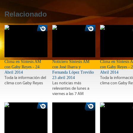
Relacionado
Clima en Síntesis AM
Noticiero Síntesis AM
Clima en Síntesis 
con Gaby Reyes - 24
con José Ibarra y
con Gaby Reyes - 
Abril 2014
Fernanda López Treviño
Abril 2014
Toda la información del
23 abril 2014
Toda la informació
clima con Gaby Reyes
Las noticias más
clima con Gaby Re
relevantes de lunes a
viernes a las 7 AM