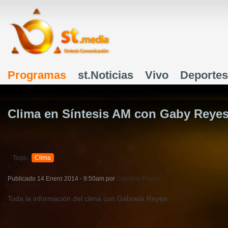
J
Programas
st.Noticias
Vivo
Deportes
Menú principal
Clima en Síntesis AM con Gaby Reyes
Tags:
Clima
Publicado
14 Enero 2014 - 9:50am
por
Gabriela Reyes
Toda la información del clima con Gabriela Reyes