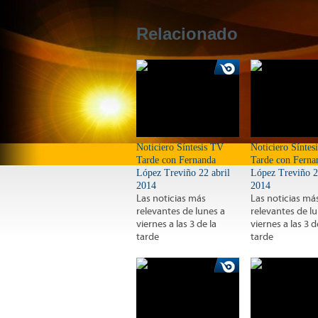
Relacionado
Noticiero Síntesis TV
Noticiero Síntes
Tarde con Fernanda
Tarde con Ferna
López Treviño 22 abril
López Treviño 2
2014
2014
Las noticias más
Las noticias má
relevantes de lunes a
relevantes de l
viernes a las 3 de la
viernes a las 3 d
tarde
tarde