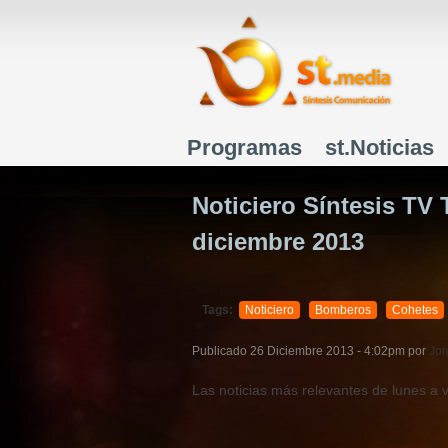
Programas
st.Noticias
Menú principal
Noticiero Síntesis TV
diciembre 2013
Tags:
Noticiero
Bomberos
Cohetes
facturación electrónica
Publicado
26 Diciembre 2013 - 4:02pm
por
Jor
Las noticias más relevantes de lunes a 