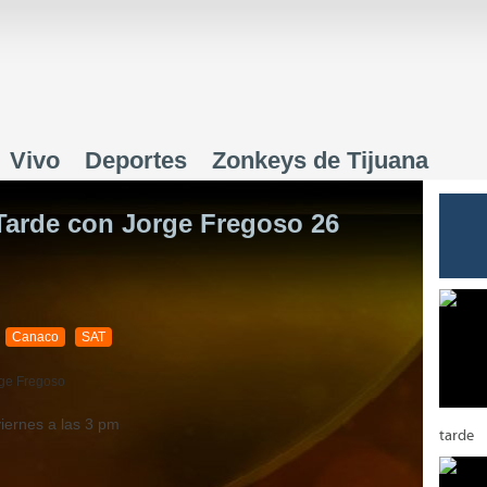
Jump to navigation
Vivo
Deportes
Zonkeys de Tijuana
 Tarde con Jorge Fregoso 26
Canaco
SAT
ge Fregoso
viernes a las 3 pm
tarde