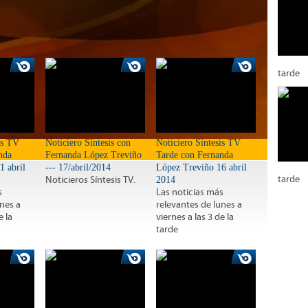
tarde
is TV
Noticiero Síntesis con
Noticiero Síntesis TV
nda
Fernanda López Treviño
Tarde con Fernanda
1 abril
--- 17/abril/2014
López Treviño 16 abril
tarde
Noticieros Síntesis TV.
2014
s
Las noticias más
unes a
relevantes de lunes a
e la
viernes a las 3 de la
tarde