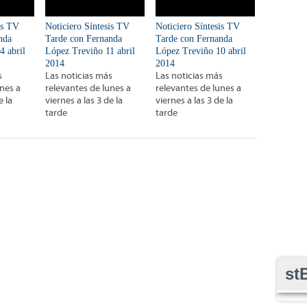
is TV
Noticiero Síntesis TV
Noticiero Síntesis TV
nda
Tarde con Fernanda
Tarde con Fernanda
4 abril
López Treviño 11 abril
López Treviño 10 abril
2014
2014
s
Las noticias más
Las noticias más
unes a
relevantes de lunes a
relevantes de lunes a
e la
viernes a las 3 de la
viernes a las 3 de la
tarde
tarde
st