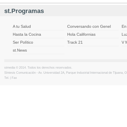
st.Programas
A tu Salud
Conversando con Genel
En
Hasta la Cocina
Hola Californias
Lu
Ser Político
Track 21
V 
st.News
stmedia © 2014. Todos los derechos reservados.
Síntesis Comunicación - Av. Universidad 2A, Parque Industrial Internacional de Tijuana,
Tel. | Fax