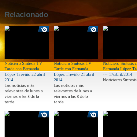
Relacionado
Noticiero Síntesis TV
Noticiero Síntesis TV
Noticiero Síntesis 
Tarde con Fernanda
Tarde con Fernanda
Fernanda López Tr
López Treviño 22 abril
López Treviño 21 abril
--- 17/abril/2014
2014
2014
Noticieros Síntesis
Las noticias más
Las noticias más
relevantes de lunes a
relevantes de lunes a
viernes a las 3 de la
viernes a las 3 de la
tarde
tarde