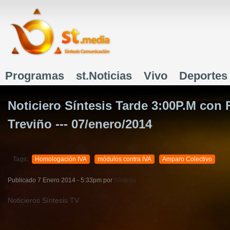
J
Programas
st.Noticias
Vivo
Deportes
Menú principal
Noticiero Síntesis Tarde 3:00P.M con
Treviño --- 07/enero/2014
Tags:
Homologación IVA
módulos contra IVA
Amparo Colectivo
Publicado
7 Enero 2014 - 5:33pm
por
Síntesis
Noticieros Síntesis TV