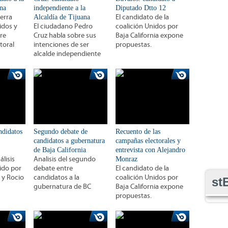
ana
independiente a la
Diputado Dtto 12
uerra
Alcaldía de Tijuana
El candidato de la
idos y
El ciudadano Pedro
coalición Unidos por
bre
Cruz habla sobre sus
Baja California expone
toral
intenciones de ser
propuestas.
alcalde independiente
ndidatos
Segundo debate de
Recuento de las
candidatos a gubernatura
campañas electorales y
de Baja California
entrevista con Alejandro
lisis
Analisis del segundo
Monraz
ido por
debate entre
El candidato de la
 y Rocio
candidatos a la
coalición Unidos por
st
gubernatura de BC
Baja California expone
propuestas.