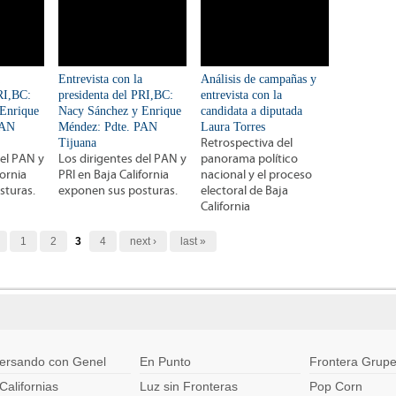
Entrevista con la
Análisis de campañas y
RI,BC:
presidenta del PRI,BC:
entrevista con la
Enrique
Nacy Sánchez y Enrique
candidata a diputada
PAN
Méndez: Pdte. PAN
Laura Torres
Tijuana
Retrospectiva del
del PAN y
Los dirigentes del PAN y
panorama político
fornia
PRI en Baja California
nacional y el proceso
sturas.
exponen sus posturas.
electoral de Baja
California
1
2
3
4
next ›
last »
ersando con Genel
En Punto
Frontera Grupe
Californias
Luz sin Fronteras
Pop Corn