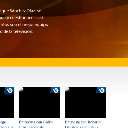
rique Sánchez Díaz. se
ar y cuestionar el casi
untos son el mejor equipo
 de la televisión.
orge
Entrevista con Pedro
Entevista con Roberto
dato a la
Cruz: candidato
Dávalos: candidato a