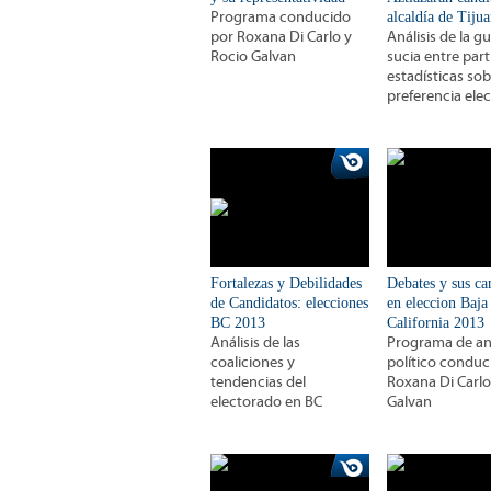
Programa conducido
alcaldía de Tiju
por Roxana Di Carlo y
Análisis de la g
Rocio Galvan
sucia entre part
estadísticas so
preferencia elec
Fortalezas y Debilidades
Debates y sus ca
de Candidatos: elecciones
en eleccion Baja
BC 2013
California 2013
Análisis de las
Programa de aná
coaliciones y
político conduc
tendencias del
Roxana Di Carlo
electorado en BC
Galvan