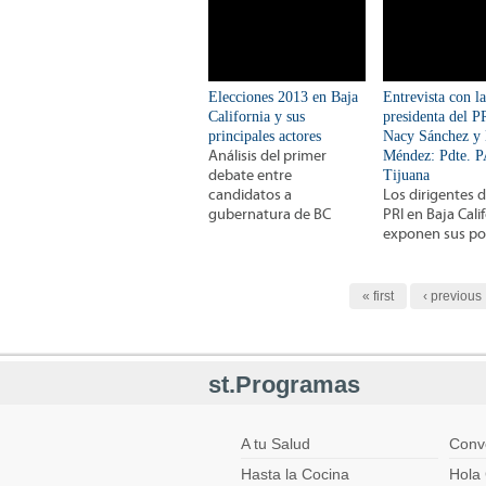
Elecciones 2013 en Baja
Entrevista con la
California y sus
presidenta del P
principales actores
Nacy Sánchez y 
Análisis del primer
Méndez: Pdte. 
debate entre
Tijuana
candidatos a
Los dirigentes 
gubernatura de BC
PRI en Baja Cali
exponen sus po
Páginas
« first
‹ previous
st.Programas
A tu Salud
Conv
Hasta la Cocina
Hola 