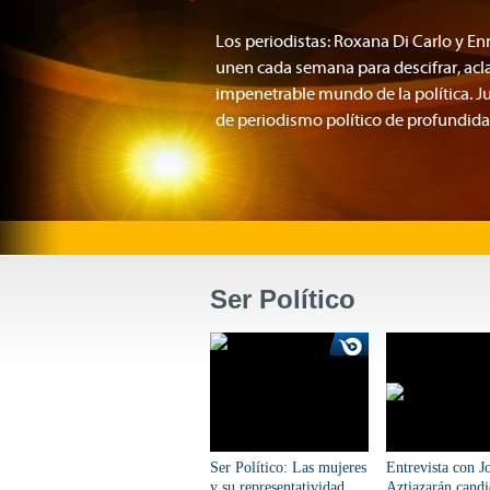
Los periodistas: Roxana Di Carlo y En
unen cada semana para descifrar, aclar
impenetrable mundo de la política. J
de periodismo político de profundidad
Ser Político
Ser Político: Las mujeres
Entrevista con J
y su representatividad
Aztiazarán candi