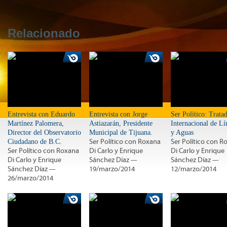
Relacionado
Entrevista con Eduardo
Entrevista con Jorge
Ser Político: Trata
Martínez Palomera,
Astiazarán, Presidente
Internacional de Lí
Director del Observatorio
Municipal de Tijuana.
y Aguas
Ciudadano de B.C.
Ser Político con Roxana
Ser Político con R
Ser Político con Roxana
Di Carlo y Enrique
Di Carlo y Enrique
Di Carlo y Enrique
Sánchez Díaz ---
Sánchez Díaz ---
Sánchez Díaz ---
19/marzo/2014
12/marzo/2014
26/marzo/2014