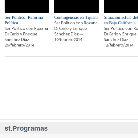
Ser Político: Reforma
Contingencias en Tijuana
Situación actual de
Política
Ser Político con Roxana
en Baja California
Ser Político con Roxana
Di Carlo y Enrique
Ser Político con R
Di Carlo y Enrique
Sánchez Díaz ---
Di Carlo y Enrique
Sánchez Díaz ---
19/febrero2014
Sánchez Díaz ---
26/febrero/2014
12/febrero/2014
st.Programas