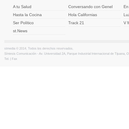
A tu Salud
Conversando con Genel
En
Hasta la Cocina
Hola Californias
Lu
Ser Político
Track 21
V 
st.News
stmedia © 2014. Todos los derechos reservados.
Síntesis Comunicación - Av. Universidad 2A, Parque Industrial Internacional de Tijuana,
Tel. | Fax