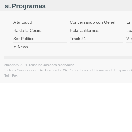
st.Programas
A tu Salud
Conversando con Genel
En
Hasta la Cocina
Hola Californias
Lu
Ser Político
Track 21
V 
st.News
stmedia © 2014. Todos los derechos reservados.
Síntesis Comunicación - Av. Universidad 2A, Parque Industrial Internacional de Tijuana,
Tel. | Fax