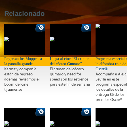
Relacionado
Regresan los Muppets a
Llega al cine "El crimen
Programa especial 
la pantalla grande
del cácaro Gumaro"
la alfombra roja de
Kermit y compañía
El crimen del cácaro
Oscar®
están de regreso,
gumaro y need for
Acompaña a Aleja
ademas revisamos el
speed son los estrenos
Sevilla en este
boom del cine
para este fin de semana
programa especial
tijuanense
los detalles de la
entrega 86 de los
premios Oscar®