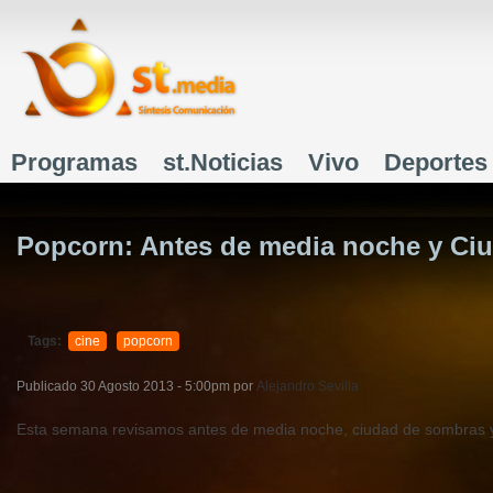
J
Programas
st.Noticias
Vivo
Deportes
Menú principal
Popcorn: Antes de media noche y Ci
Tags:
cine
popcorn
Publicado
30 Agosto 2013 - 5:00pm
por
Alejandro Sevilla
Esta semana revisamos antes de media noche, ciudad de sombras y