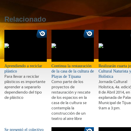
Relacionado
Aprendiendo a reciclar
Continua la restauración
Realizarán cuarta j
plástico
de la casa de la cultura de
Cultural Naturista 
Para llevar a reciclar
Playas de Tijuana
Holística
plásticos es importante
Como parte de los
Jornada Cultural
aprender a separarlo
proyectos de
Holistica, 4a. edici
dependiendo del tipo
restauración y rescate
8 de Abril 2014, en 
de plástico
de los espacios en la
explanada de Pala
casa de la cultura se
Municipal de Tijua
contempla la
9:am a 3:pm.
construcción de un
teatro al aire libre
Se presentó el colectivo