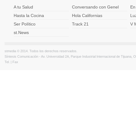
A tu Salud
Conversando con Genel
En
Hasta la Cocina
Hola Californias
Lu
Ser Político
Track 21
V 
st.News
stmedia © 2014. Todos los derechos reservados.
Síntesis Comunicación - Av. Universidad 2A, Parque Industrial Internacional de Tijuana,
Tel. | Fax