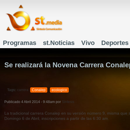
J
Programas
st.Noticias
Vivo
Deportes
Menú principal
Se realizará la Novena Carrera Conale
Tags:
carrera
Conalep
ecologico
Publicado
4 Abril 2014 - 9:48am
por
Síntesis
La tradicional carrera Conalep en su versión número 9, misma que s
Domingo 6 de Abril, inscripciones a partir de las 6:30 am.