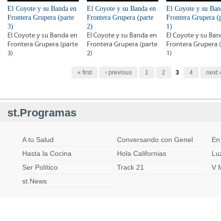
El Coyote y su Banda en
El Coyote y su Banda en
El Coyote y su Ban
Frontera Grupera (parte
Frontera Grupera (parte
Frontera Grupera (
3)
2)
1)
El Coyote y su Banda en
El Coyote y su Banda en
El Coyote y su Ba
Frontera Grupera (parte
Frontera Grupera (parte
Frontera Grupera 
3)
2)
1)
Páginas
« first
‹ previous
1
2
3
4
next ›
st.Programas
A tu Salud
Conversando con Genel
En
Hasta la Cocina
Hola Californias
Lu
Ser Político
Track 21
V 
st.News