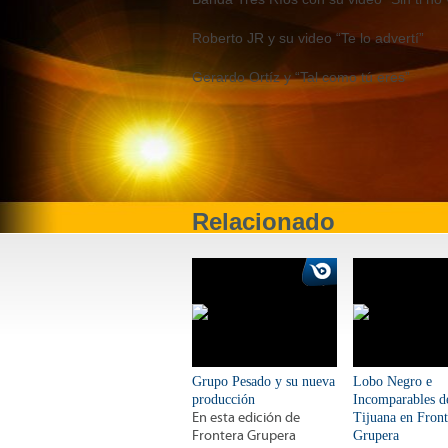
Roberto JR y su video “Te lo advertí”
Gerardo Ortíz y “Tal como tú eres”
Relacionado
Grupo Pesado y su nueva
Lobo Negro e
producción
Incomparables d
En esta edición de
Tijuana en Front
Frontera Grupera
Grupera