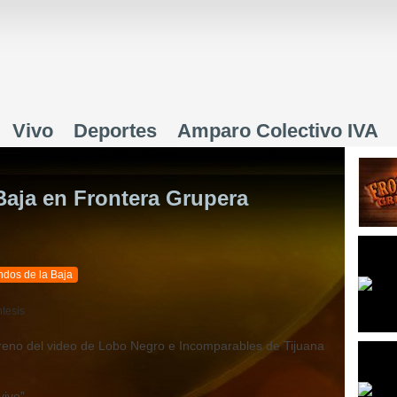
Jump to navigation
Vivo
Deportes
Amparo Colectivo IVA
aja en Frontera Grupera
dos de la Baja
ntesis
treno del video de Lobo Negro e Incomparables de Tijuana
vivo”