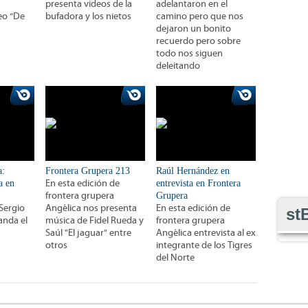
presenta videos de la
adelantaron en el
eo “De
bufadora y los nietos
camino pero que nos
dejaron un bonito
recuerdo pero sobre
todo nos siguen
deleitando
a:
Frontera Grupera 213
Raúl Hernández en
a en
En esta edición de
entrevista en Frontera
frontera grupera
Grupera
 Sergio
Angélica nos presenta
En esta edición de
st
anda el
música de Fidel Rueda y
frontera grupera
Saúl "El jaguar" entre
Angélica entrevista al ex
otros
integrante de los Tigres
del Norte