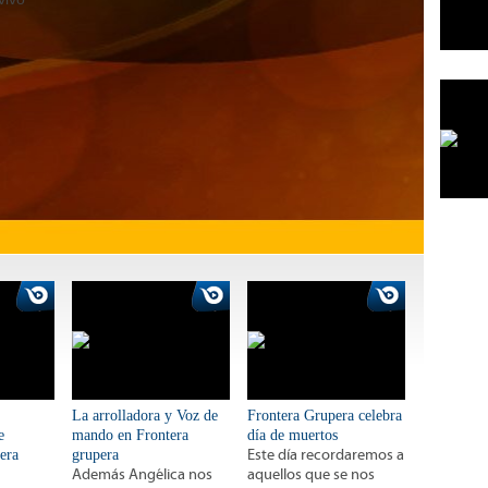
La arrolladora y Voz de
Frontera Grupera celebra
e
mando en Frontera
día de muertos
era
grupera
Este día recordaremos a
Además Angélica nos
aquellos que se nos