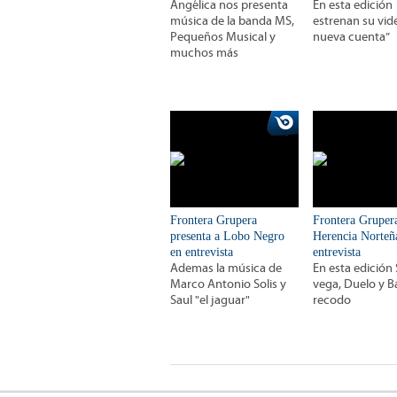
Angélica nos presenta
En esta edición
música de la banda MS,
estrenan su vid
Pequeños Musical y
nueva cuenta”
muchos más
Frontera Grupera
Frontera Gruper
presenta a Lobo Negro
Herencia Norteñ
en entrevista
entrevista
Ademas la música de
En esta edición
Marco Antonio Solis y
vega, Duelo y B
Saul "el jaguar"
recodo