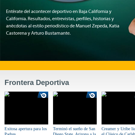
Entérate del acontecer deportivo en Baja California y
California.
Resultados, entrevistas, perfiles, historias y
anécdotas al estilo periodístico de Manuel Zepeda, Katia
Castorena y Arturo Bustamante.
Frontera Deportiva
Exitosa apertura para los
Terminó el sueño de San
Creamer y Uribe li
Padres
Diego State, Arizona a la
el Clásico de Carls