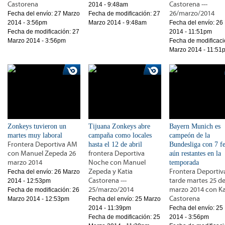
Castorena
Castorena ---
2014 - 9:48am
26/marzo/2014
Fecha del envío:
27 Marzo
Fecha de modificación:
27
2014 - 3:56pm
Marzo 2014 - 9:48am
Fecha del envío:
26
Fecha de modificación:
27
2014 - 11:51pm
Marzo 2014 - 3:56pm
Fecha de modificaci
Marzo 2014 - 11:51
Zonkeys tuvieron un
Tijuana Zonkeys abre
Bayern Munich es
martes muy laboral
campaña como locales
campeón de la
Frontera Deportiva AM
hasta el 12 de abril
Bundesliga con 7 f
con Manuel Zepeda 26
frontera Deportiva
aún restantes en la
marzo 2014
Noche con Manuel
temporada
Zepeda y Katia
Frontera Deportiv
Fecha del envío:
26 Marzo
Castorena ---
tarde martes 25 d
2014 - 12:53pm
25/marzo/2014
marzo 2014 con Ka
Fecha de modificación:
26
Castorena
Marzo 2014 - 12:53pm
Fecha del envío:
25 Marzo
2014 - 11:39pm
Fecha del envío:
25
Fecha de modificación:
25
2014 - 3:56pm