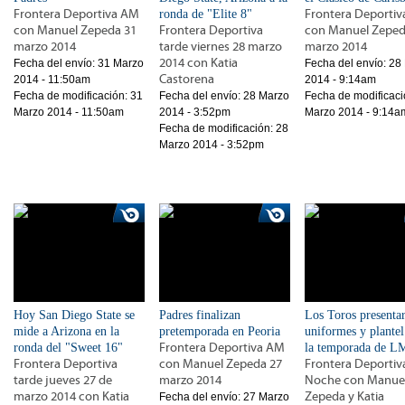
Frontera Deportiva AM
ronda de "Elite 8"
Frontera Deporti
con Manuel Zepeda 31
Frontera Deportiva
con Manuel Zeped
marzo 2014
tarde viernes 28 marzo
marzo 2014
2014 con Katia
Fecha del envío:
31 Marzo
Fecha del envío:
28
Castorena
2014 - 11:50am
2014 - 9:14am
Fecha de modificación:
31
Fecha del envío:
28 Marzo
Fecha de modificaci
Marzo 2014 - 11:50am
2014 - 3:52pm
Marzo 2014 - 9:14a
Fecha de modificación:
28
Marzo 2014 - 3:52pm
Hoy San Diego State se
Padres finalizan
Los Toros presenta
mide a Arizona en la
pretemporada en Peoria
uniformes y plantel
ronda del "Sweet 16"
Frontera Deportiva AM
la temporada de L
Frontera Deportiva
con Manuel Zepeda 27
Frontera Deportiv
tarde jueves 27 de
marzo 2014
Noche con Manue
marzo 2014 con Katia
Zepeda y Katia
Fecha del envío:
27 Marzo