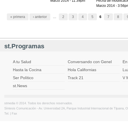
Marzo 2014 - 11:39pm
Fecha de modificaci
Marzo 2014 - 3:56p
Páginas
« primera
‹ anterior
…
2
3
4
5
6
7
8
st.Programas
A tu Salud
Conversando con Genel
En
Hasta la Cocina
Hola Californias
Lu
Ser Político
Track 21
V 
st.News
stmedia © 2014. Todos los derechos reservados.
Síntesis Comunicación - Av. Universidad 2A, Parque Industrial Internacional de Tijuana,
Tel. | Fax