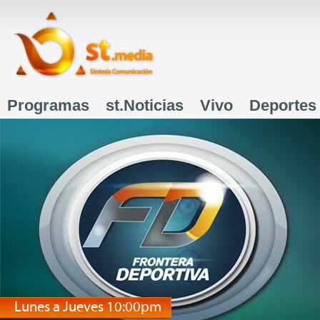
J
Programas
st.Noticias
Vivo
Deportes
Menú principal
Lunes a Jueves 10:00pm