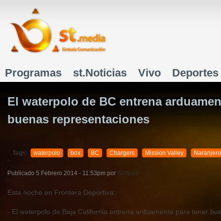
J
Programas
st.Noticias
Vivo
Deportes
Menú principal
El waterpolo de BC entrena arduament
buenas representaciones
Tags:
waterpolo
box
BC
Chargers
Mission Valley
Naranjero
Hermosillo
Publicado
5 Febrero 2014 - 11:53pm
por
Síntesis
Esta noche en Frontera Deportiva:
- El waterpolo de Baja California entrena arduamente para tener bu