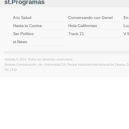
st.Programas
A tu Salud
Conversando con Genel
En
Hasta la Cocina
Hola Californias
Lu
Ser Político
Track 21
V 
st.News
stmedia © 2014. Todos los derechos reservados.
Síntesis Comunicación - Av. Universidad 2A, Parque Industrial Internacional de Tijuana,
Tel. | Fax