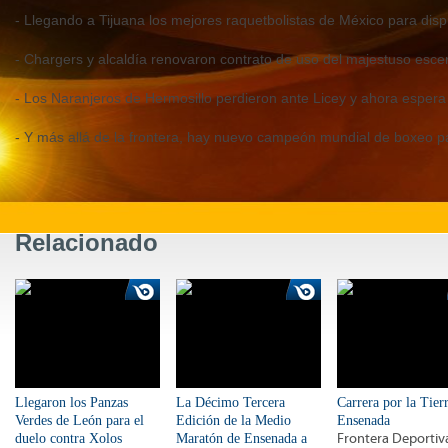
- Llegando a Tijuana los mejores raquetbolistas de México para dis
- Chargers y alcaldí
a renovaron contrato de uso del majestuso esce
- Los Naranjeros de Hermosillo perdieron ante Licey y ahora espera 
- Y más allá de la frontera, hay nuevo campeón mundial de boxeo p
Relacionado
Llegaron los Panzas
La Décimo Tercera
Carrera por la Tier
Verdes de León para el
Edición de la Medio
Ensenada
duelo contra Xolos
Maratón de Ensenada a
Frontera Deporti