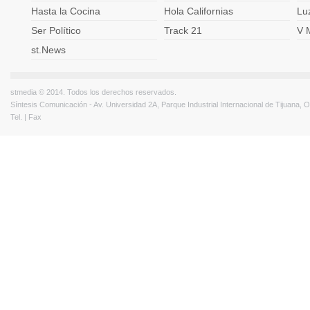
Hasta la Cocina
Hola Californias
Lu
Ser Político
Track 21
V 
st.News
stmedia © 2014. Todos los derechos reservados.
Síntesis Comunicación - Av. Universidad 2A, Parque Industrial Internacional de Tijuana,
Tel. | Fax