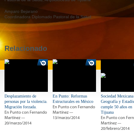
Amparo Bejarano
Coordinadora Diplomado Pastoral de la Salud.
Relacionado
Desplazamiento de
En Punto: Reformas
Sociedad Mexicana
personas por la violencia.
Estructurales en México
Geografía y Estadís
Migración forzada.
En Punto con Fernando
cumple 50 años en
En Punto con Fernando
Martínez ---
Tijuana
Martínez ---
13/marzo/2014
En Punto con Fer
20/marzo/2014
Martínez ---
20/febrero/2014