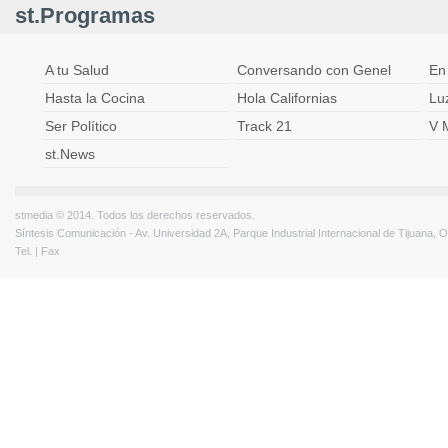
st.Programas
A tu Salud
Conversando con Genel
En
Hasta la Cocina
Hola Californias
Lu
Ser Político
Track 21
V 
st.News
stmedia © 2014. Todos los derechos reservados.
Síntesis Comunicación - Av. Universidad 2A, Parque Industrial Internacional de Tijuana,
Tel. | Fax