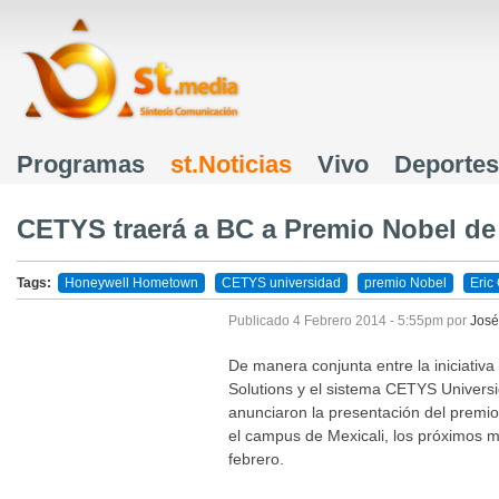
J
Programas
st.Noticias
Vivo
Deportes
Menú principal
CETYS traerá a BC a Premio Nobel de 
Tags:
Honeywell Hometown
CETYS universidad
premio Nobel
Eric
BC
Publicado
4 Febrero 2014 - 5:55pm
por
José
De manera conjunta entre la iniciati
Solutions y el sistema CETYS Universi
anunciaron la presentación del premio 
el campus de Mexicali, los próximos m
febrero.