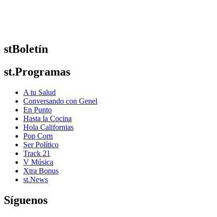
stBoletín
st.Programas
A tu Salud
Conversando con Genel
En Punto
Hasta la Cocina
Hola Californias
Pop Corn
Ser Político
Track 21
V Música
Xtra Bonus
st.News
Síguenos