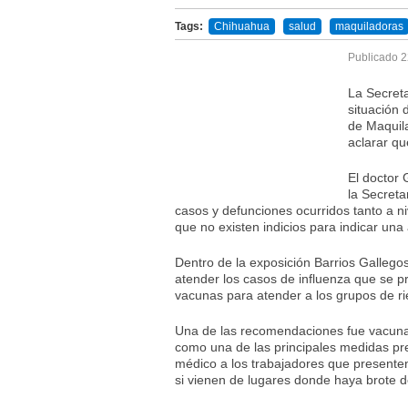
Tags:
Chihuahua
salud
maquiladoras
Publicado
2
La Secreta
situación 
de Maquil
aclarar qu
El doctor 
la Secreta
casos y defunciones ocurridos tanto a n
que no existen indicios para indicar una
Dentro de la exposición Barrios Gallegos
atender los casos de influenza que se p
vacunas para atender a los grupos de ri
Una de las recomendaciones fue vacunar
como una de las principales medidas pr
médico a los trabajadores que presente
si vienen de lugares donde haya brote d