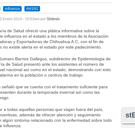
influenza
AH1N1
2 Enero 2014 - 10:03am
por
Síntesis
ría de Salud ofreció una plática informativa sobre la
de influenza en el estado a los miembros de la Asociación
adoras y Exportadoras de Chihuahua A.C, con el fin de
e no existe alerta en el estado por este padecimiento.
Gumaro Barrios Gallegos, subdirector de Epidemiologia de
ría de Salud presentó ante los asistentes el número de
ivel nacional así como en el estado, demostrando con esto
 alarma en la población o centros de trabajo.
 señaló que se cuenta con el tratamiento suficiente para
resenten durante la temporada invernal así como las
esgo.
 a todas aquellas personas que viajan fuera del país,
st
eventivas, además de ofrecer atención y seguimiento
n algún síntoma relacionado con la enfermedad sobre todo
e influenza.