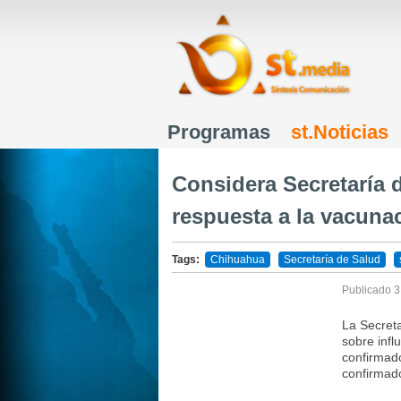
Programas
st.Noticias
Menú principal
Considera Secretaría 
respuesta a la vacuna
Tags:
Chihuahua
Secretaría de Salud
Publicado
3
La Secreta
sobre infl
confirmad
confirmad