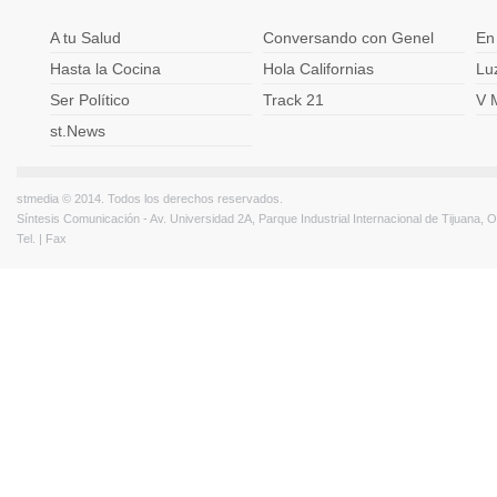
A tu Salud
Conversando con Genel
En
Hasta la Cocina
Hola Californias
Lu
Ser Político
Track 21
V 
st.News
stmedia © 2014. Todos los derechos reservados.
Síntesis Comunicación - Av. Universidad 2A, Parque Industrial Internacional de Tijuana,
Tel. | Fax