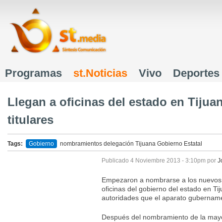
J
Programas
st.Noticias
Vivo
Deportes
Menú principal
Llegan a oficinas del estado en Tijua
titulares
Tags:
Gobierno
nombramientos
delegación Tijuana
Gobierno Estatal
Publicado
4 Noviembre 2013 - 3:10pm
por
J
Empezaron a nombrarse a los nuevos ti
oficinas del gobierno del estado en T
autoridades que el aparato gubername
Después del nombramiento de la mayor