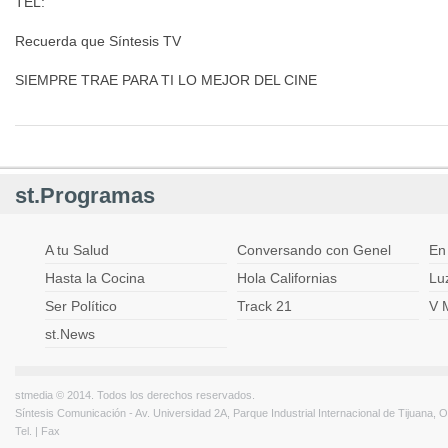
TEL:
Recuerda que Síntesis TV
SIEMPRE TRAE PARA TI LO MEJOR DEL CINE
st.Programas
A tu Salud
Conversando con Genel
En
Hasta la Cocina
Hola Californias
Lu
Ser Político
Track 21
V 
st.News
stmedia © 2014. Todos los derechos reservados.
Síntesis Comunicación - Av. Universidad 2A, Parque Industrial Internacional de Tijuana,
Tel. | Fax