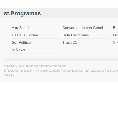
st.Programas
A tu Salud
Conversando con Genel
En
Hasta la Cocina
Hola Californias
Lu
Ser Político
Track 21
V 
st.News
stmedia © 2014. Todos los derechos reservados.
Síntesis Comunicación - Av. Universidad 2A, Parque Industrial Internacional de Tijuana,
Tel. | Fax