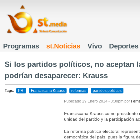
J
Programas
st.Noticias
Vivo
Deportes
Menú principal
Si los partidos políticos, no aceptan 
podrían desaparecer: Krauss
Tags:
PRI
Franciscana Krauss
reformas
partidos políticos
Publicado
29 Enero 2014 - 3:30pm
por
Ferna
Franciscana Krauss como presidente m
unidad del partido y la participación ac
La reforma política electoral represen
democrática del país, pues la figura 