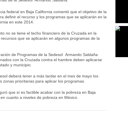
mas de la Sedesol Armando Saldaña.
 federal en Baja California comentó que el objetivo de la
a definir el recurso y los programas que se aplicarán en la
ornia en este 2014.
 no se tiene el techo financiero de la Cruzada en la
os recursos que se aplicarán en algunos programas de la
peración de Programas de la Sedesol Armando Saldaña
onados con la Cruzada contra el hambre deben aplicarse
stado y municipio.
esol deberá tener a más tardar en el mes de mayo los
as zonas prioritarias para aplicar los programas.
uró que sí es factible acabar con la pobreza en Baja
9 en cuanto a niveles de pobreza en México.