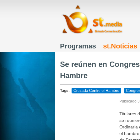
Programas
st.Noticias
Menú principal
Se reúnen en Congres
Hambre
Tags:
Cruzada Contre el Hambre
Congre
Publicado
3
Titulares 
se reunier
Ordinaria 
el hambre