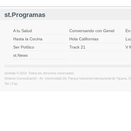
st.Programas
A tu Salud
Conversando con Genel
En
Hasta la Cocina
Hola Californias
Lu
Ser Político
Track 21
V 
st.News
stmedia © 2014. Todos los derechos reservados.
Síntesis Comunicación - Av. Universidad 2A, Parque Industrial Internacional de Tijuana,
Tel. | Fax