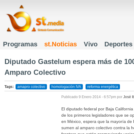
J
Programas
st.Noticias
Vivo
Deportes
Menú principal
Diputado Gastelum espera más de 100 
Amparo Colectivo
Tags:
amapro colectivo
homologación IVA
reforma energética
Juan Manuel Gastelum
Publicado
9 Enero 2014 - 6:57pm
por
José I
El diputado federal por Baja Californ
de los primeros legisladores que se 
en México, espera que la mayoría de 
sumen al amparo colectivo contra la h