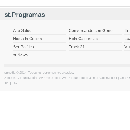
st.Programas
A tu Salud
Conversando con Genel
En
Hasta la Cocina
Hola Californias
Lu
Ser Político
Track 21
V 
st.News
stmedia © 2014. Todos los derechos reservados.
Síntesis Comunicación - Av. Universidad 2A, Parque Industrial Internacional de Tijuana,
Tel. | Fax