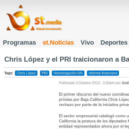
J
Programas
st.Noticias
Vivo
Deportes
Menú principal
Chris López y el PRI traicionaron a Ba
Tags:
Chris López
PRI
Homologación IVA
reforma financiera
Publicado
3 Octubre 2013 - 3:30pm
por
José
El primer discurso del nuevo coordina
priístas por Baja California Chris Lóp
rechazo por parte de la iniciativa priva
El sector empresarial catalogó como u
California la postura de los diputados 
entidad representados ahora por el le