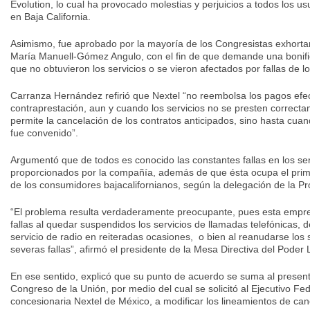
Evolution, lo cual ha provocado molestias y perjuicios a todos los us
en Baja California.
Asimismo, fue aprobado por la mayoría de los Congresistas exhortar
María Manuell-Gómez Angulo, con el fin de que demande una bonific
que no obtuvieron los servicios o se vieron afectados por fallas de 
Carranza Hernández refirió que Nextel “no reembolsa los pagos efe
contraprestación, aun y cuando los servicios no se presten correc
permite la cancelación de los contratos anticipados, sino hasta cuan
fue convenido”.
Argumentó que de todos es conocido las constantes fallas en los se
proporcionados por la compañía, además de que ésta ocupa el prime
de los consumidores bajacalifornianos, según la delegación de la Pr
“El problema resulta verdaderamente preocupante, pues esta empr
fallas al quedar suspendidos los servicios de llamadas telefónicas, d
servicio de radio en reiteradas ocasiones, o bien al reanudarse los 
severas fallas”, afirmó el presidente de la Mesa Directiva del Poder L
En ese sentido, explicó que su punto de acuerdo se suma al presen
Congreso de la Unión, por medio del cual se solicitó al Ejecutivo Fed
concesionaria Nextel de México, a modificar los lineamientos de can