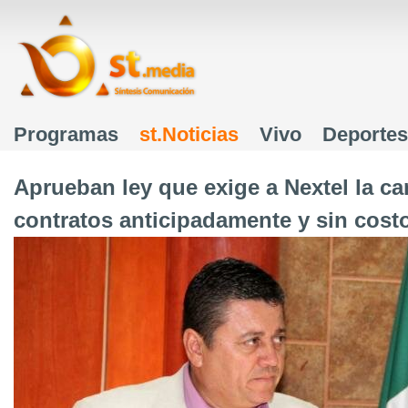
J
Programas
st.Noticias
Vivo
Deportes
Menú principal
Aprueban ley que exige a Nextel la c
contratos anticipadamente y sin cost