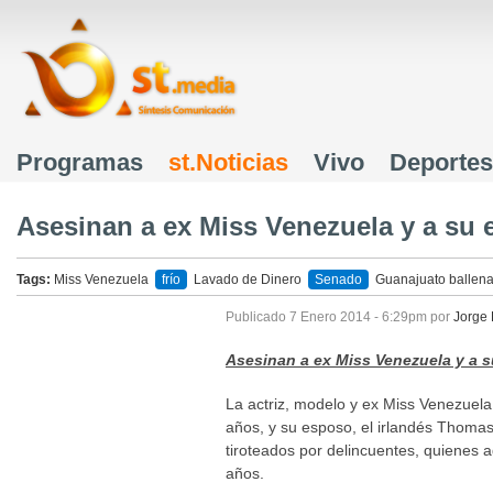
J
Programas
st.Noticias
Vivo
Deportes
Menú principal
Asesinan a ex Miss Venezuela y a su
Tags:
Miss Venezuela
frío
Lavado de Dinero
Senado
Guanajuato
ballen
Publicado
7 Enero 2014 - 6:29pm
por
Jorge
Asesinan a ex Miss Venezuela y a 
La actriz, modelo y ex Miss Venezuel
años, y su esposo, el irlandés Thomas
tiroteados por delincuentes, quienes a
años.