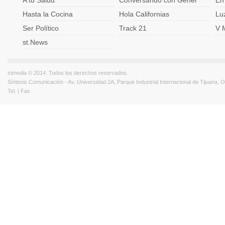
A tu Salud
Conversando con Genel
En
Hasta la Cocina
Hola Californias
Lu
Ser Político
Track 21
V 
st.News
stmedia © 2014. Todos los derechos reservados.
Síntesis Comunicación - Av. Universidad 2A, Parque Industrial Internacional de Tijuana,
Tel. | Fax