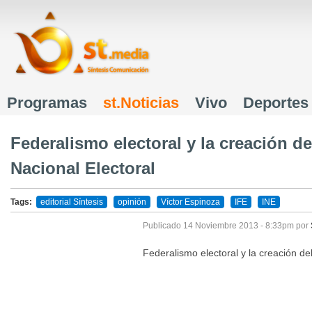
J
Programas
st.Noticias
Vivo
Deportes
Menú principal
Federalismo electoral y la creación del
Nacional Electoral
Tags:
editorial Síntesis
opinión
Víctor Espinoza
IFE
INE
Publicado
14 Noviembre 2013 - 8:33pm
por
Federalismo electoral y la creación del