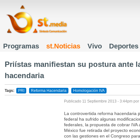
J
Programas
st.Noticias
Vivo
Deportes
Menú principal
Priístas manifiestan su postura ante l
hacendaria
Tags:
PRI
Reforma Hacendaria
Homologación IVA
Publicado
11 Septiembre 2013 - 3:44pm
por
La controvertida reforma hacendaria p
federal ha sufrido algunas modificacio
federales, la propuesta de cobrar IVA 
México fue retirada del proyecto eco
con las gestiones en el Congreso para