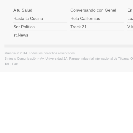
A tu Salud
Conversando con Genel
En
Hasta la Cocina
Hola Californias
Lu
Ser Político
Track 21
V 
st.News
stmedia © 2014. Todos los derechos reservados.
Síntesis Comunicación - Av. Universidad 2A, Parque Industrial Internacional de Tijuana,
Tel. | Fax