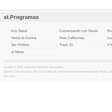
st.Programas
A tu Salud
Conversando con Genel
En
Hasta la Cocina
Hola Californias
Lu
Ser Político
Track 21
V 
st.News
stmedia © 2014. Todos los derechos reservados.
Síntesis Comunicación - Av. Universidad 2A, Parque Industrial Internacional de Tijuana,
Tel. | Fax