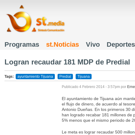
J
Programas
st.Noticias
Vivo
Deportes
Menú principal
Logran recaudar 181 MDP de Predial
Tags:
ayuntamiento Tijuana
Predial
Tijuana
Publicado
4 Febrero 2014 - 3:57pm
por
Erne
El ayuntamiento de Tijuana aún mantie
el flujo de dinero, de acuerdo al tesor
Antonio Dueñas. En los primeros 30 dí
han logrado recabar 181 millones de 
5% menos que el mismo periodo de 2
Le meta es lograr recaudar 500 millon