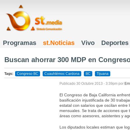
J
Programas
st.Noticias
Vivo
Deportes
Menú principal
Buscan ahorrar 300 MDP en Congres
Tags:
Congreso BC
Cuauhtémoc Cardona
BC
Tijuana
Publicado
30 Octubre 2013 - 3:39pm
por
Ern
El Congreso de Baja California enfrenta
basificación injustificada de 30 trabaja
estatal con salarios que oscilan entre 
mensuales. Se trata de acciones que to
áreas como asesores, asistentes y ag
Los diputados locales estiman que logr