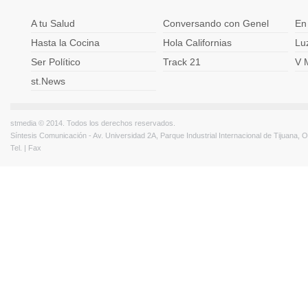
A tu Salud
Conversando con Genel
En
Hasta la Cocina
Hola Californias
Lu
Ser Político
Track 21
V 
st.News
stmedia © 2014. Todos los derechos reservados.
Síntesis Comunicación - Av. Universidad 2A, Parque Industrial Internacional de Tijuana,
Tel. | Fax