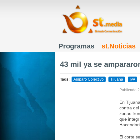
Programas
st.Noticias
Menú principal
43 mil ya se ampararo
Tags:
Amparo Colectivo
Tijuana
IVA
Publicado
2
En Tijuana
contra del
zonas fron
que integr
Hacendari
El corte s