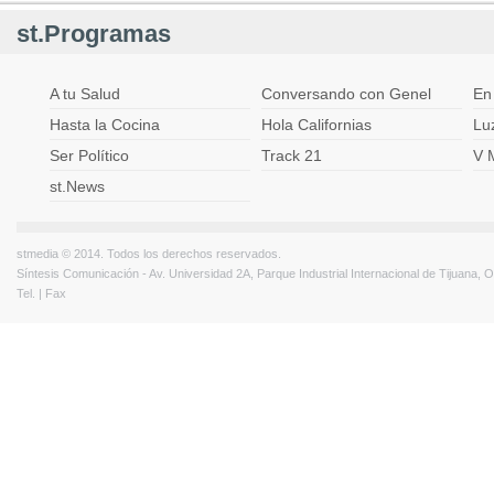
st.Programas
A tu Salud
Conversando con Genel
En
Hasta la Cocina
Hola Californias
Lu
Ser Político
Track 21
V 
st.News
stmedia © 2014. Todos los derechos reservados.
Síntesis Comunicación - Av. Universidad 2A, Parque Industrial Internacional de Tijuana,
Tel. | Fax