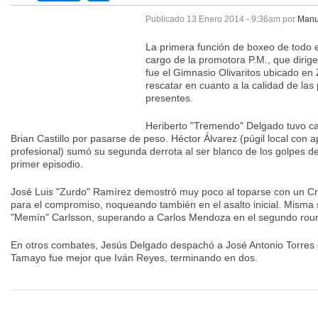
Publicado
13 Enero 2014 - 9:36am
por
Manu
La primera función de boxeo de todo e
cargo de la promotora P.M., que dirig
fue el Gimnasio Olivaritos ubicado e
rescatar en cuanto a la calidad de las
presentes.
Heriberto "Tremendo" Delgado tuvo camb
Brian Castillo por pasarse de peso. Héctor Álvarez (púgil local con
profesional) sumó su segunda derrota al ser blanco de los golpes d
primer episodio.
José Luis "Zurdo" Ramírez demostró muy poco al toparse con un Cr
para el compromiso, noqueando también en el asalto inicial. Misma 
"Memín" Carlsson, superando a Carlos Mendoza en el segundo rou
En otros combates, Jesús Delgado despachó a José Antonio Torres 
Tamayo fue mejor que Iván Reyes, terminando en dos.